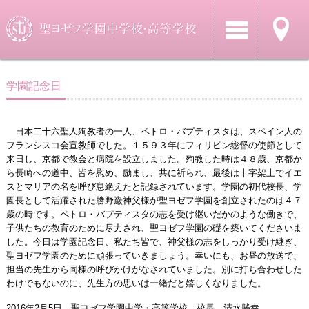
学園記念日
日本二十六聖人殉教者の一人、ペトロ・バプティスタは、スペイン人の
フランシスコ会宣教師でした。１５９３年にフィリピン総督の使節として
来日し、京都で教会と病院を設立しました。殉教した時は４８歳、京都か
ら長崎への道中、皆を慰め、励まし、共に祈られ、最後は十字架上でイエ
スとマリアの名を呼び息絶えたと記録されています。学園の初代校長、学
園長として活躍された勝野巌神父様が聖ヨゼフ学園を創立されたのは４７
歳の時です。ペトロ・バプティスタの志を受け継いだかのような働きで、
子供たちの教育のために尽力され、聖ヨゼフ学園の礎を築いてくださいま
した。今日は学園記念日、私たち皆で、神父様の志をしっかり受け継ぎ、
聖ヨゼフ学園のために頑張っていきましょう。幸いにも、お昼の放送で、
担当の先生から同様の呼びかけがなされていました。別に打ち合わせした
わけでもないのに、先生方の思いは一緒だと嬉しくなりました。
2016年2月5日 聖ヨゼフ学園中学・高等学校 校長 清水勝幸