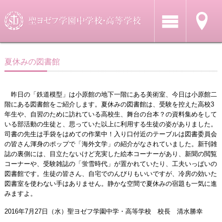
夏休みの図書館
昨日の「鉄道模型」は小原館の地下一階にある美術室、今日は小原館二
階にある図書館をご紹介します。夏休みの図書館は、受験を控えた高校3
年生や、自習のために訪れている高校生、舞台の台本？の資料集めをして
いる部活動の生徒と、思っていた以上に利用する生徒の姿がありました。
司書の先生は手袋をはめての作業中！入り口付近のテーブルは図書委員会
の皆さん渾身のポップで「海外文学」の紹介がなされていました。新刊雑
誌の裏側には、目立たないけど充実した絵本コーナーがあり、新聞の閲覧
コーナーや、受験雑誌の「蛍雪時代」が置かれていたり、工夫いっぱいの
図書館です。生徒の皆さん、自宅でのんびりもいいですが、冷房の効いた
図書室を使わない手はありません。静かな空間で夏休みの宿題も一気に進
みますよ。
2016年7月27日（水）聖ヨゼフ学園中学・高等学校 校長 清水勝幸