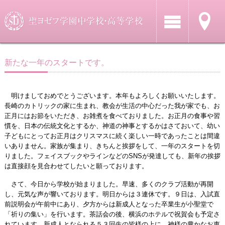
新たな一年のスタートです。
明けましておめでとうございます。本年もよろしくお願いいたします。
長崎のカトリックの家に生まれ、教会が生活の中心だった我が家でも、お
正月にはお節をいただき、お雑煮を食べておりました。お正月の食事や習
慣を、日本の伝統文化とするか、神道の神事とするかはさておいて、幼い
子どもにとってお正月はクリスマスに続く楽しい一時であったことは間違
いありません。家族が集まり、きちんと挨拶をして、一年のスタートを切
りました。フェイスブックやラインなどのSNSが発達しても、新年の挨拶
は直接顔を見合わせてしたいと願っております。
さて、今日から学校が始まりました。早速、多くのクラブ活動が再開
し、元気な声が響いております。明日からは３連休です。９日は、入試直
前説明会が午前中にあり、夕方からは新成人となった卒業生が小聖堂で
「祈りの集い」を行います。茶話会の後、横浜のホテルで祝賀会も予定さ
れています。新成人となられる５３回生の皆様の上に、神様の豊かなお恵