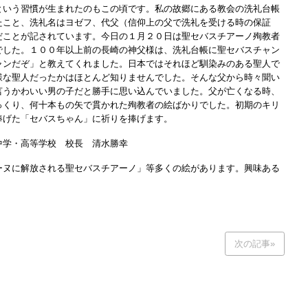
という習慣が生まれたのもこの頃です。私の故郷にある教会の洗礼台帳
たこと、洗礼名はヨゼフ、代父（信仰上の父で洗礼を受ける時の保証
だことが記されています。今日の１月２０日は聖セバスチアーノ殉教者
でした。１００年以上前の長崎の神父様は、洗礼台帳に聖セバスチャン
ャンだぞ」と教えてくれました。日本ではそれほど馴染みのある聖人で
様な聖人だったかはほとんど知りませんでした。そんな父から時々聞い
言うかわいい男の子だと勝手に思い込んでいました。父が亡くなる時、
っくり、何十本もの矢で貫かれた殉教者の絵ばかりでした。初期のキリ
捧げた「セバスちゃん」に祈りを捧げます。
中学・高等学校 校長 清水勝幸
ーヌに解放される聖セバスチアーノ」等多くの絵があります。興味ある
次の記事»