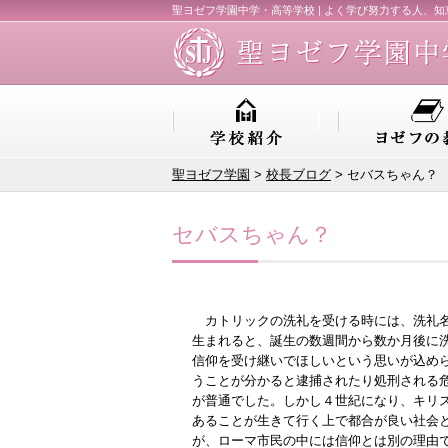
聖ヨゼフ学園中学・高等学校 | よく学び努力する人、
聖ヨゼフ学園
>
校長ブログ
> セバスちゃん？
セバスちゃん？
カトリックの洗礼を受ける時には、洗礼名
生まれると、誕生の数週間から数か月後に
信仰を受け継いでほしいという思いが込め
うことが分かると逮捕されたり処刑される
が普通でした。しかし４世紀になり、キリ
あることが生きて行く上で都合が良い社会
が、ローマ市民の中には信仰とは別の理由