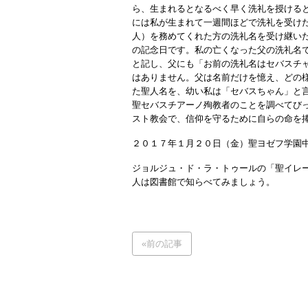
ら、生まれるとなるべく早く洗礼を授ける
には私が生まれて一週間ほどで洗礼を受け
人）を務めてくれた方の洗礼名を受け継い
の記念日です。私の亡くなった父の洗礼名
と記し、父にも「お前の洗礼名はセバスチ
はありません。父は名前だけを憶え、どの
た聖人名を、幼い私は「セバスちゃん」と
聖セバスチアーノ殉教者のことを調べてび
スト教会で、信仰を守るために自らの命を
２０１７年１月２０日（金）聖ヨゼフ学園
ジョルジュ・ド・ラ・トゥールの「聖イレ
人は図書館で知らべてみましょう。
«前の記事