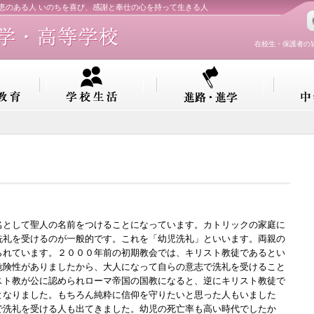
知恵のある人 いのちを喜び、感謝と奉仕の心を持って生きる人
在校生・保護者の
として聖人の名前をつけることになっています。カトリックの家庭に
洗礼を受けるのが一般的です。これを「幼児洗礼」といいます。両親の
られています。２０００年前の初期教会では、キリスト教徒であるとい
危険性がありましたから、大人になって自らの意志で洗礼を受けること
スト教が公に認められローマ帝国の国教になると、逆にキリスト教徒で
となりました。もちろん純粋に信仰を守りたいと思った人もいました
で洗礼を受ける人も出てきました。幼児の死亡率も高い時代でしたか