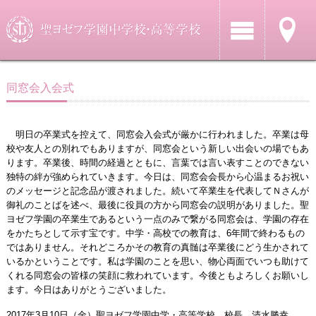
同窓会入会式
明日の卒業式を控えて、同窓会入会式が厳かに行われました。卒業は母
校や友人との別れでもありますが、同窓会という新しい出会いの場でもあ
ります。卒業後、時間の経過とともに、言葉では言い表すことのできない
独特の絆が強められていきます。今日は、同窓会会長から心温まるお祝い
のメッセージと記念品が渡されました。続いて卒業生を代表してＮさんが
御礼のことばを述べ、最後に役員の方から同窓会の説明がありました。聖
ヨゼフ学園の卒業生であるという一点のみで繋がる同窓会は、学園の存在
をかたちとして示す宝です。中学・高校での教育は、6年間で終わるもの
ではありません。それどころかその教育の真髄は卒業後にどう生かされて
いるかということです。私は学園のことを思い、物心両面でいつも助けて
くれる同窓会の皆様の笑顔に救われています。今後ともよろしくお願いし
ます。今日はありがとうございました。
2017年3月10日（金）聖ヨゼフ学園中学・高等学校 校長 清水勝幸