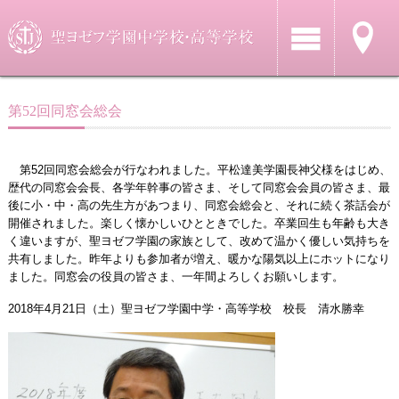
第52回同窓会総会
第52回同窓会総会が行なわれました。平松達美学園長神父様をはじめ、
歴代の同窓会会長、各学年幹事の皆さま、そして同窓会会員の皆さま、最
後に小・中・高の先生方があつまり、同窓会総会と、それに続く茶話会が
開催されました。楽しく懐かしいひとときでした。卒業回生も年齢も大き
く違いますが、聖ヨゼフ学園の家族として、改めて温かく優しい気持ちを
共有しました。昨年よりも参加者が増え、暖かな陽気以上にホットになり
ました。同窓会の役員の皆さま、一年間よろしくお願いします。
2018年4月21日（土）聖ヨゼフ学園中学・高等学校 校長 清水勝幸