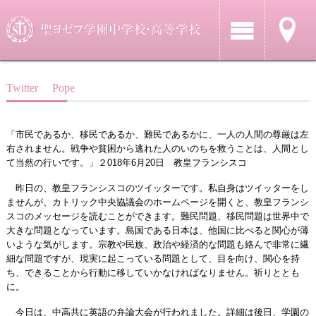
Twitter Pope
「市民であるか、移民であるか、難民であるかに、一人の人間の尊厳は左
右されません。戦争や貧困から逃れた人のいのちを救うことは、人間とし
て当然の行いです。」２018年6月20日 教皇フランシスコ
昨日の、教皇フランシスコのツイッターです。私自身はツイッターをし
ませんが、カトリック中央協議会のホームページを開くと、教皇フランシ
スコのメッセージを読むことができます。難民問題、移民問題は世界中で
大きな問題となっています。島国である日本は、他国に比べると関心が薄
いような気がします。宗教や民族、政治や経済的な問題も絡んで非常に繊
細な問題ですが、現実に起こっている問題として、目を向け、関心を持
ち、できることから行動に移していかなければなりません。祈りととも
に。
今日は、中高共に英語の弁論大会が行われました。詳細は後日、学園の