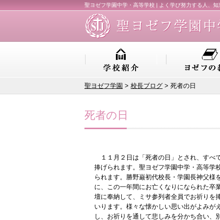
聖ヨゼフ学園中学・高等学校 | よく学び努力する人、
聖ヨゼフ学園
>
校長ブログ
> 死者の日
死者の日
１１月２日は「死者の日」とされ、すべて
捧げられます。聖ヨゼフ学園中学・高等学
られます。勝野巌初代校長・学園長神父様
に、この一年間にお亡くなりになられた卒
壇に奉納して、ミサ参列者全員でお祈りを
いります。様々な懐かしい思い出がよみが
し、お祈りを通して悲しみを分かち合い、