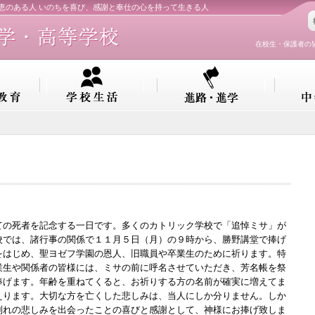
知恵のある人 いのちを喜び、感謝と奉仕の心を持って生きる人
在校生・保護者の
の死者を記念する一日です。多くのカトリック学校で「追悼ミサ」が
校では、諸行事の関係で１１月５日（月）の９時から、勝野講堂で捧げ
をはじめ、聖ヨゼフ学園の恩人、旧職員や卒業生のために祈ります。特
業生や関係者の皆様には、ミサの前に呼名させていただき、芳名帳を祭
捧げます。年齢を重ねてくると、お祈りする方の名前が確実に増えてま
えります。大切な方を亡くした悲しみは、当人にしか分りません。しか
別れの悲しみを出会ったことの喜びと感謝として、神様にお捧げ致しま