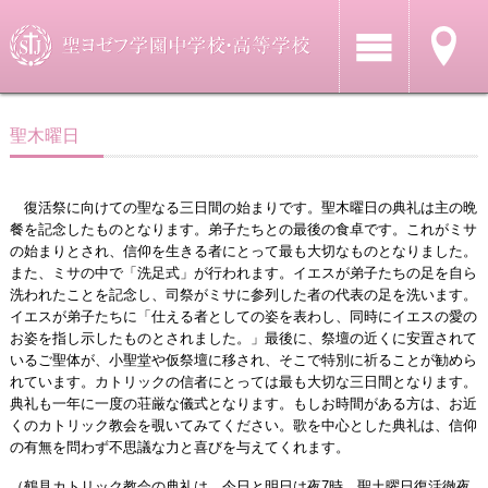
聖木曜日
復活祭に向けての聖なる三日間の始まりです。聖木曜日の典礼は主の晩
餐を記念したものとなります。弟子たちとの最後の食卓です。これがミサ
の始まりとされ、信仰を生きる者にとって最も大切なものとなりました。
また、ミサの中で「洗足式」が行われます。イエスが弟子たちの足を自ら
洗われたことを記念し、司祭がミサに参列した者の代表の足を洗います。
イエスが弟子たちに「仕える者としての姿を表わし、同時にイエスの愛の
お姿を指し示したものとされました。」最後に、祭壇の近くに安置されて
いるご聖体が、小聖堂や仮祭壇に移され、そこで特別に祈ることが勧めら
れています。カトリックの信者にとっては最も大切な三日間となります。
典礼も一年に一度の荘厳な儀式となります。もしお時間がある方は、お近
くのカトリック教会を覗いてみてください。歌を中心とした典礼は、信仰
の有無を問わず不思議な力と喜びを与えてくれます。
（鶴見カトリック教会の典礼は、今日と明日は夜7時、聖土曜日復活徹夜