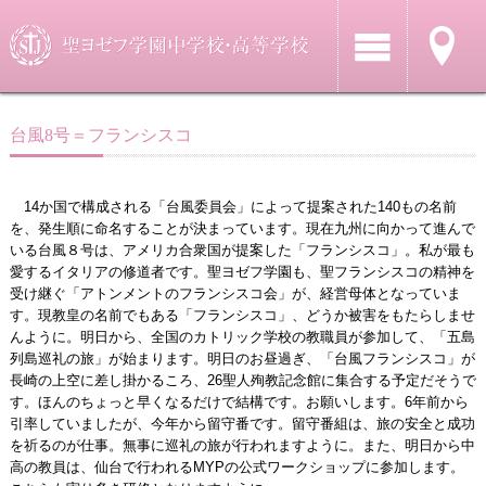
台風8号＝フランシスコ
14か国で構成される「台風委員会」によって提案された140もの名前
を、発生順に命名することが決まっています。現在九州に向かって進んで
いる台風８号は、アメリカ合衆国が提案した「フランシスコ」。私が最も
愛するイタリアの修道者です。聖ヨゼフ学園も、聖フランシスコの精神を
受け継ぐ「アトンメントのフランシスコ会」が、経営母体となっていま
す。現教皇の名前でもある「フランシスコ」、どうか被害をもたらしませ
んように。明日から、全国のカトリック学校の教職員が参加して、「五島
列島巡礼の旅」が始まります。明日のお昼過ぎ、「台風フランシスコ」が
長崎の上空に差し掛かるころ、26聖人殉教記念館に集合する予定だそうで
す。ほんのちょっと早くなるだけで結構です。お願いします。6年前から
引率していましたが、今年から留守番です。留守番組は、旅の安全と成功
を祈るのが仕事。無事に巡礼の旅が行われますように。また、明日から中
高の教員は、仙台で行われるMYPの公式ワークショップに参加します。