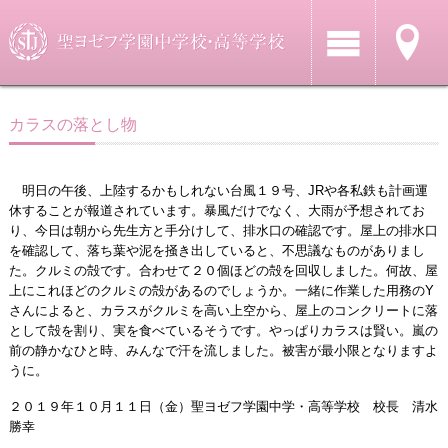
カラスの落とし物
明日の午後、上陸するかもしれない台風１９号、JRや各私鉄も計画運
休することが報道されています。暴風だけでなく、大雨が予想されてお
り、今日は朝から先生方と手分けして、排水口の確認です。屋上の排水口
を確認して、落ち葉や泥を掻き出していると、不思議なものがありまし
た。クルミの殻です。合わせて２０個ほどの殻を回収しました。何故、屋
上にこれほどのクルミの殻があるのでしょうか。一緒に作業した用務のY
さんによると、カラスがクルミを高い上空から、屋上のコンクリートに落
として殻を割り、実を食べているそうです。やっぱりカラスは賢い。嵐の
前の静かなひと時、みんなで汗を流しました。被害が最小限となりますよ
うに。
２０１９年１０月１１日（金）聖ヨゼフ学園中学・高等学校 校長 清水
勝幸