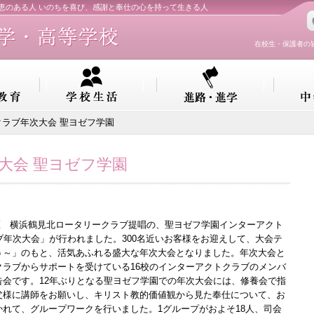
知恵のある人 いのちを喜び、感謝と奉仕の心を持って生きる人
在校生・保護者の
クラブ年次大会 聖ヨゼフ学園
大会 聖ヨゼフ学園
地区 横浜鶴見北ロータリークラブ提唱の、聖ヨゼフ学園インターアクト
ブ年次大会」が行われました。300名近いお客様をお迎えして、大会テ
う～」のもと、活気あふれる盛大な年次大会となりました。年次大会と
ラブからサポートを受けている16校のインターアクトクラブのメンバ
会です。12年ぶりとなる聖ヨゼフ学園での年次大会には、修養会で指
父様に講師をお願いし、キリスト教的価値観から見た奉仕について、お
れて、グループワークを行いました。1グループがおよそ18人、司会