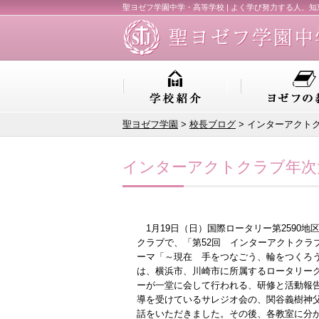
聖ヨゼフ学園中学・高等学校 | よく学び努力する人、
聖ヨゼフ学園
>
校長ブログ
> インターアクト
インターアクトクラブ年次
1月19日（日）国際ロータリー第2590
クラブで、「第52回 インターアクトクラ
ーマ「～現在 手をつなごう、輪をつくろ
は、横浜市、川崎市に所属するロータリーク
ーが一堂に会して行われる、研修と活動報告
導を受けているサレジオ会の、関谷義樹神
話をいただきました。その後、各教室に分か