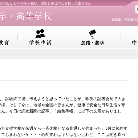
知恵のある人 いのちを喜び、感謝と奉仕の心を持って生きる人
在校生・保護者の
！
、試験終了後に伝えようと思っていたことが、昨夜の記者会見で大き
皆様、そして今は、地域や全国の皆さんが、健康で安全な日常生活を守
せん。今日の読売新聞の記事、「編集手帳」に以下の文章がありまし
特別支援学校が来週から一斉休校となる見通しが強まった。3月に勉強す
れてしまわないか・・・心配すればキリはないけれど、ここは開き直っ