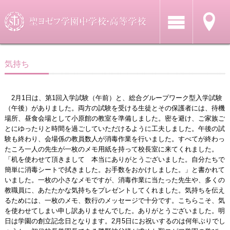
気持ち
2月1日は、第1回入学試験（午前）と、総合グループワーク型入学試験
（午後）がありました。両方の試験を受ける生徒とその保護者には、待機
場所、昼食会場として小原館の教室を準備しました。密を避け、ご家族ご
とにゆったりと時間を過ごしていただけるように工夫しました。午後の試
験も終わり、会場係の教員数人が消毒作業を行いました。すべてが終わっ
たころ一人の先生が一枚のメモ用紙を持って校長室に来てくれました。
「机を使わせて頂きまして 本当にありがとうございました。自分たちで
簡単に消毒シートで拭きました。お手数をおかけしました。」と書かれて
いました。一枚の小さなメモですが、消毒作業に当たった先生や、多くの
教職員に、あたたかな気持ちをプレゼントしてくれました。気持ちを伝え
るためには、一枚のメモ、数行のメッセージで十分です。こちらこそ、気
を使わせてしまい申し訳ありませんでした。ありがとうございました。明
日は学園の創立記念日となります。2月5日にお祝いするのは何年ぶりでし