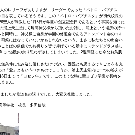
6人のレリーフがありますが、リーダーであった「ペトロ・バプチス
の目を表しているそうです。この「ペトロ・バプチスタ」が初代校長の
26聖人が殉教した2月5日が学園の創立記念日であるという事実を知った
目の浦上天主堂にて尾髙神父様から頂いたお話し。浦上という場所の持つ
ると同時に、神父様ご自身が学園の修道会であるアトンメント会のコル
、司祭にはなっていないかもしれないという、まさに私たちとの出会い
みことばの祭儀でのお祈りを皆で捧げている最中にステンドグラス越し
声には感動の余り思わず涙してしまいました。2週間経った今なお鳥肌
。
無条件に包み込む優しさだけでない、困難とも思えるできごとをも丸
父の「愛」ともいうべきものでしょうか。浦上天主堂内に一つの答えが
月8日までは「ヨセフ年」です。このような時に聖ヨゼフ学園が長崎を
れません。
おりましたが修道名の誤りでした。大変失礼致しました。
・高等学校 校長 多田信哉