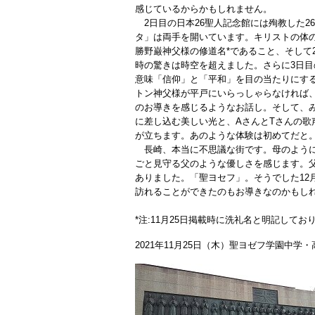
感じているからかもしれません。
2日目の日本26聖人記念館には殉教した2
タ」は両手を開いています。キリストの体
勝野巌神父様の修道名*であること、そして
時の驚きは時空を超えました。さらに3日
意味「信仰」と「平和」を目の当たりにす
トン神父様が平戸にいらっしゃらなければ
のお導きを感じるようなお話し。そして、
に差し込む美しい光と、AさんとTさんの歌
が立ちます。あのような体験は初めてだと
長崎、本当に不思議な街です。母のように
ごと見守る父のような優しさを感じます。
ありました。「聖ヨセフ」。そうでした12
訪れることができたのもお導きなのかもし
*注:11月25日掲載時に洗礼名と明記して
2021年11月25日（木）聖ヨゼフ学園中学