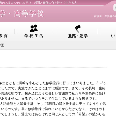
知恵のある人 いのちを喜び、感謝と奉仕の心を持って生きる人
在校生・保護者の
学園
2年生とともに長崎を中心とした修学旅行に行ってまいりました。2～3ヶ
でしたので、実施できたことにまずは感謝です。さて、その長崎、生徒
不思議な街です。包み込むような優しい雰囲気で私たちを無条件に受け
がありません。まるでいつもそこで生活しているような感覚です。
人記念館と大浦天主堂、そして3日目の浦上天主堂に至ってようやく気
ているのです。単に修学旅行で訪れているからだけでなく。それはカト
すでしょうし、過去ではあるけれど同じ人としての「希望」の繋がりを