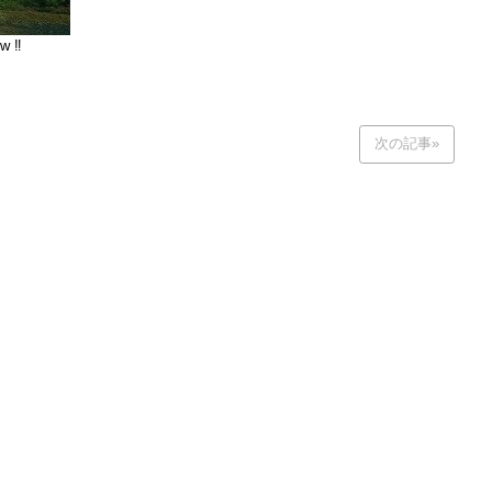
w ‼
次の記事»