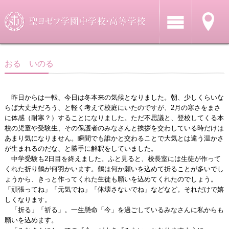
おる いのる
昨日からは一転、今日は冬本来の気候となりました。朝、少しくらいな
らば大丈夫だろう、と軽く考えて校庭にいたのですが、2月の寒さをまさ
に体感（耐寒？）することになりました。ただ不思議と、登校してくる本
校の児童や受験生、その保護者のみなさんと挨拶を交わしている時だけは
あまり気になりません。瞬間でも誰かと交わることで大気とは違う温かさ
が生まれるのだな、と勝手に解釈をしていました。
中学受験も2日目を終えました。ふと見ると、校長室には生徒が作って
くれた折り鶴が何羽かいます。鶴は何か願いを込めて折ることが多いでし
ょうから、きっと作ってくれた生徒も願いを込めてくれたのでしょう。
「頑張ってね」「元気でね」「体壊さないでね」などなど。それだけで嬉
しくなります。
「折る」「祈る」。一生懸命「今」を過ごしているみなさんに私からも
願いを込めます。