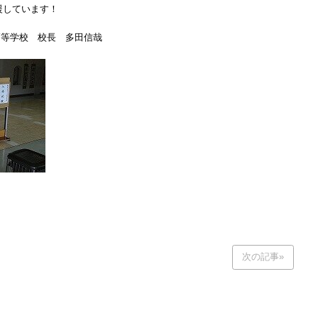
援しています！
・高等学校 校長 多田信哉
）
次の記事»