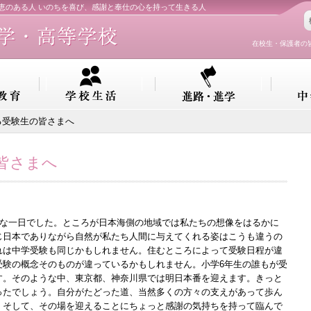
知恵のある人 いのちを喜び、感謝と奉仕の心を持って生きる人
在校生・保護者の
る受験生の皆さまへ
皆さまへ
かな一日でした。ところが日本海側の地域では私たちの想像をはるかに
じ日本でありながら自然が私たち人間に与えてくれる姿はこうも違うの
れは中学受験も同じかもしれません。住むところによって受験日程が違
受験の概念そのものが違っているかもしれません。小学6年生の誰もが受
す。そのような中、東京都、神奈川県では明日本番を迎えます。きっと
ったでしょう。自分がたどった道、当然多くの方々の支えがあって歩ん
、そして、その場を迎えることにちょっと感謝の気持ちを持って臨んで