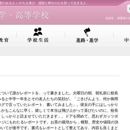
知恵のある人 いのちを喜び、感謝と奉仕の心を持って生きる人
在校生・保護者の
ついて誰かレポートを、って書きました。火曜日の朝、朝礼前に校長
みると中学一年生とその友人たちの笑顔が。「ごきげんよう、何か御用
ログで言っていたレポート、書いてみました」。彼女の手にはしっかり
しかもこんなに早く。嬉しくて本当は飛び上がって喜びたいのに、校長
、しっかりと読ませていただきます」。ドアを閉めて、思わずガッツポ
ージにもわたるレポートです。お茶の栽培から，種類、歴史や値段の決
ついてが後半です。書式もレポートとして整えてあり、内容も良くまと