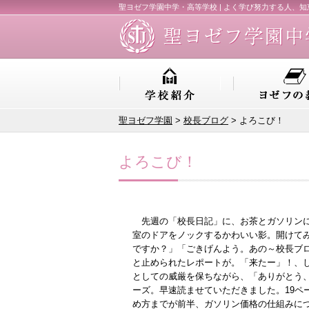
聖ヨゼフ学園中学・高等学校 | よく学び努力する人、
聖ヨゼフ学園
>
校長ブログ
> よろこび！
よろこび！
先週の「校長日記」に、お茶とガソリンに
室のドアをノックするかわいい影。開けて
ですか？」「ごきげんよう。あの～校長ブ
と止められたレポートが。「来たー」！、
としての威厳を保ちながら、「ありがとう
ーズ。早速読ませていただきました。19ペ
め方までが前半、ガソリン価格の仕組みに