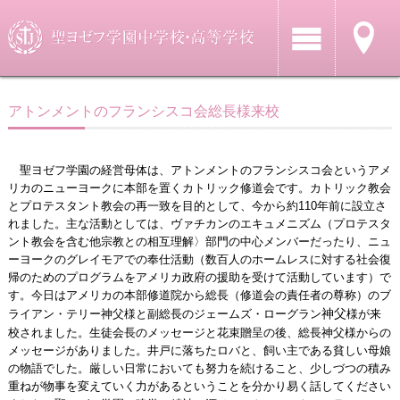
アトンメントのフランシスコ会総長様来校
聖ヨゼフ学園の経営母体は、アトンメントのフランシスコ会というアメ
リカのニューヨークに本部を置くカトリック修道会です。カトリック教会
とプロテスタント教会の再一致を目的として、今から約110年前に設立さ
れました。主な活動としては、ヴァチカンのエキュメニズム（プロテスタ
ント教会を含む他宗教との相互理解〉部門の中心メンバーだったり、ニュ
ーヨークのグレイモアでの奉仕活動（数百人のホームレスに対する社会復
帰のためのプログラムをアメリカ政府の援助を受けて活動しています）で
す。今日はアメリカの本部修道院から総長（修道会の責任者の尊称）のブ
ライアン・テリー神父様と副総長のジェームズ・ローグラン
神父
様が来
校されました。生徒会長のメッセージと花束贈呈の後、総長神父様からの
メッセージがありました。井戸に落ちたロバと、飼い主である貧しい母娘
の物語でした。厳しい日常においても努力を続けること、少しづつの積み
重ねが物事を変えていく力があるということを分かり易く話してください