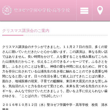
クリスマス講演会のご案内
クリスマス講演会のチラシができました。１１月２７日の当日、多くの皆
さんに聴いていただきたいと心から願います。この講演は、単なる良い話
ではありません。長い時間をかけて、人を愛することを積み重ねてこられ
た山浦先生だからこそ、伝えることのできるメッセージです。ふるさとを
愛し、ふるさとのことばを愛し、神様の愛を仲間に伝えるために、持てる
力を存分に出されている山浦先生の生き様に触れることのできる貴重な時
間になると思います。日々の生活を通して鍛え上げてきたことばの重さ、
面白さ、地域医療の現実、子育ての醍醐味、東日本大震災の大きな苦しみ
を、気仙沼の人々と力を合わせて受けとめ、未来を見つめる先生のエネル
ギーを、みんなで分けていただきましょう。思いを上手に伝えられない歯
がゆさを、「ことばの力」で払拭したい！
２０１６年１０月１２日（水）聖ヨゼフ学園中学・高等学校 校長 清水
勝幸