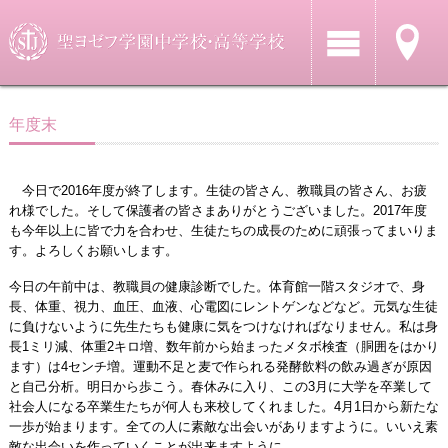
年度末
今日で2016年度が終了します。生徒の皆さん、教職員の皆さん、お疲
れ様でした。そして保護者の皆さまありがとうございました。2017年度
も今年以上に皆で力を合わせ、生徒たちの成長のために頑張ってまいりま
す。よろしくお願いします。
今日の午前中は、教職員の健康診断でした。体育館一階スタジオで、身
長、体重、視力、血圧、血液、心電図にレントゲンなどなど。元気な生徒
に負けないように先生たちも健康に気をつけなければなりません。私は身
長1ミリ減、体重2キロ増、数年前から始まったメタボ検査（胴囲をはかり
ます）は4センチ増。運動不足と麦で作られる発酵飲料の飲み過ぎが原因
と自己分析。明日から歩こう。春休みに入り、この3月に大学を卒業して
社会人になる卒業生たちが何人も来校してくれました。4月1日から新たな
一歩が始まります。全ての人に素敵な出会いがありますように。いいえ素
敵な出会いを作っていくことが出来ますように。