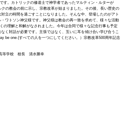
日です。カトリックの修道士で神学者であったマルティン・ルターが
ルクの教会の前に示し、宗教改革が始まりました。その後、長い歴史の
は対立の時間を過ごすことになりました。そんな中、登場したのがアト
ル・ワトソン神父様です。神父様は教会の再一致を求めて、様々な活動
多くの理解と和解がなされました。今年は合同で様々な記念行事も予定
はなく対話が必要です。主張ではなく、互いに耳を傾け合い学び合うこ
l may be one.(すべての人を一つにしてください。）宗教改革500周年記念
・高等学校 校長 清水勝幸