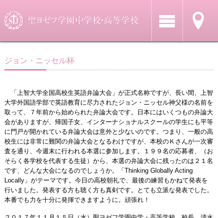
ジョン・ニッセル杯
「上智大学全国高校生英語弁論大会」が正式名称ですが、長い間、上智
大学外国語学部で英語教育に尽力されたジョン・ニッセル神父様の名前を
取って、７年前から始められた弁論大会です。日本にはいくつもの弁論大
会がありますが、帰国子女、インターナショナルスクールの学生にも平等
に門戸が開かれている弁論大会は意外と少ないのです。つまり、一般の高
校生には非常に難関の弁論大会となるわけですが、本校のＫさんが一次審
査を通り、今週末に行われる本選に参加します。１９９名の応募者、（お
そらく各学校を代表する生徒）から、本選の弁論大会に残ったのは２１名
です、どんな大会になるのでしょうか。「Thinking Globally Acting
Locally」がテーマです。今日の高校朝礼で、最後の練習もかねて発表を
行いました。発表する方も聴く方も真剣です。とても立派な発表でした。
本番でも力を十分に発揮できますように。頑張れ！
２０１７年１１月１５日（水）聖ヨゼフ学園中学・高等学校 校長 清水