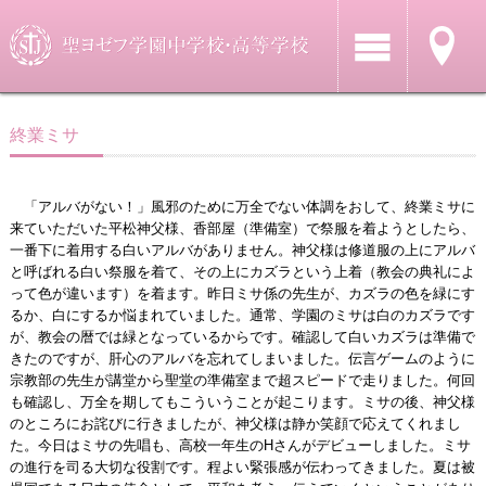
終業ミサ
「アルバがない！」風邪のために万全でない体調をおして、終業ミサに
来ていただいた平松神父様、香部屋（準備室）で祭服を着ようとしたら、
一番下に着用する白いアルバがありません。神父様は修道服の上にアルバ
と呼ばれる白い祭服を着て、その上にカズラという上着（教会の典礼によ
って色が違います）を着ます。昨日ミサ係の先生が、カズラの色を緑にす
るか、白にするか悩まれていました。通常、学園のミサは白のカズラです
が、教会の暦では緑となっているからです。確認して白いカズラは準備で
きたのですが、肝心のアルバを忘れてしまいました。伝言ゲームのように
宗教部の先生が講堂から聖堂の準備室まで超スピードで走りました。何回
も確認し、万全を期してもこういうことが起こります。ミサの後、神父様
のところにお詫びに行きましたが、神父様は静か笑顔で応えてくれまし
た。今日はミサの先唱も、高校一年生のHさんがデビューしました。ミサ
の進行を司る大切な役割です。程よい緊張感が伝わってきました。夏は被