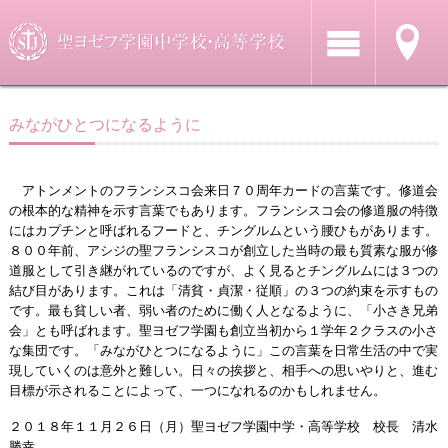
みながひとつになるように
アトンメントのフランシスコ会来日７０周年カードの言葉です。修道会
の根本的な精神を示す言葉でもあります。フランシスコ会の修道服の特徴
にはカプチンと呼ばれるフードと、チングルムという腰ひもがあります。
８００年前、アシジの聖フランシスコが創立した当時の最も質素な服が修
道服として引き継がれているのですが、よく見るとチングルムには３つの
結び目があります。これは「清貧・貞潔・従順」の３つの約束を示すもの
です。最も貧しい者、弱い者のために働く人となるように、「小さき兄弟
会」とも呼ばれます。聖ヨゼフ学園も創立当初から１学年２クラスの小さ
な集団です。「みながひとつになるように」この言葉を日常生活の中で実
現していくのは意外と難しい。日々の挨拶と、相手への思いやりと、進む
目標が示されることによって、一つになれるのかもしれません。
２０１８年１１月２６日（月）聖ヨゼフ学園中学・高等学校 校長 清水
勝幸