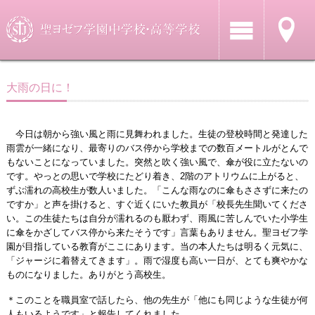
大雨の日に！
今日は朝から強い風と雨に見舞われました。生徒の登校時間と発達した
雨雲が一緒になり、最寄りのバス停から学校までの数百メートルがとんで
もないことになっていました。突然と吹く強い風で、傘が役に立たないの
です。やっとの思いで学校にたどり着き、2階のアトリウムに上がると、
ずぶ濡れの高校生が数人いました。「こんな雨なのに傘もささずに来たの
ですか」と声を掛けると、すぐ近くにいた教員が「校長先生聞いてくださ
い。この生徒たちは自分が濡れるのも厭わず、雨風に苦しんでいた小学生
に傘をかざしてバス停から来たそうです」言葉もありません。聖ヨゼフ学
園が目指している教育がここにあります。当の本人たちは明るく元気に、
「ジャージに着替えてきます」。雨で湿度も高い一日が、とても爽やかな
ものになりました。ありがとう高校生。
＊このことを職員室で話したら、他の先生が「他にも同じような生徒が何
人もいるようです」と報告してくれました。