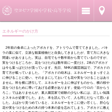
エネルギーのかけ方
2年前の食卓に上ったアボカドを、アトリウムで育ててきました。パキ
ラの葉に似て、立派な観葉植物だと自負してきましたが、育て方に大きな
間違いがありました。実は、自宅でも十数年前から育てているのですが、
実をつけるどころか、花をつけたのは数年前に一度だけ。2本のアボカド
は今も葉っぱだけが茂っています。先日、NHKの園芸雑誌で、アボカドの
育て方が載っていました。「アボカドの幼木は、エネルギーをまっすぐ上
に伸びることに使い、そのままにしておいても花や実をつけることはあり
ません。幹を横に誘引して、エネルギーを上に伸ばすものから、横の枝や
花をつけるために導いてあげる必要があります」使徒パウロの「目からう
ろこ」ではありませんが、素人園芸家で経験の少ない私には、正しい知識
とスキルが必要でした。また、本を読んでいて、人も同じだなって思いま
した。上ばかり見つめていると、エネルギーをそこに使い尽くし、肝心な
花や実をつけるための木の持つ本来の姿を忘れてしまう。アボカドに教え