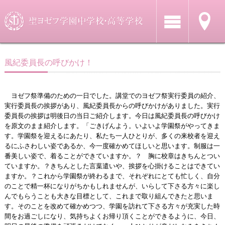
風紀委員長の呼びかけ！
ヨゼフ祭準備のための一日でした。講堂でのヨゼフ祭実行委員の紹介、
実行委員長の挨拶があり、風紀委員長からの呼びかけがありました。実行
委員長の挨拶は明後日の当日ご紹介します。今日は風紀委員長の呼びかけ
を原文のまま紹介します。「ごきげんよう。いよいよ学園祭がやってきま
す。学園祭を迎えるにあたり、私たち一人ひとりが、多くの来校者を迎え
るにふさわしい姿であるか、今一度確かめてほしいと思います。制服は一
番美しい姿で、着ることができていますか。？ 胸に校章はきちんとつい
ていますか。？きちんとした言葉遣いや、挨拶を心掛けることはできてい
ますか。？これから学園祭が終わるまで、それぞれにとても忙しく、自分
のことで精一杯になりがちかもしれませんが、いらして下さる方々に楽し
んでもらうことも大きな目標として、これまで取り組んできたと思いま
す。そのことを改めて確かめつつ、学園を訪れて下さる方々が充実した時
間をお過ごしになり、気持ちよくお帰り頂くことができるように、今日、