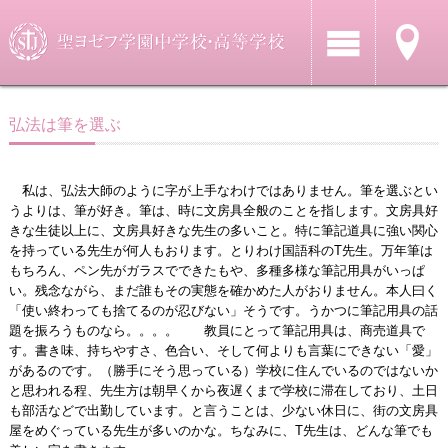
弘法は筆を選ぶ
私は、弘法大師のように字が上手なわけではありません。筆を選ぶとい
うよりは、筆が好き。筆は、時に文房具全般のことを指します。文房具好
きな生徒以上に、文房具好きな先生の多いこと。特に筆記道具に強い関心
を持っている先生が何人もおります。とりわけ国語科のT先生。万年筆は
もちろん、ペン先がガラスでできたもや、多種多様な筆記用具がいっぱ
い。残念ながら、まだ誰もその実態を確かめた人がおりません。本人曰く
「使い終わっても捨てるのが忍びない」そうです。うかつに筆記用具の話
題を振ろうものなら。。。。 教員にとって筆記用具は、商売道具で
す。書き味、持ちやすさ、色合い、そして何よりも言葉にできない「愛」
があるのです。（勝手にそう思っている）学校に住んでいるのではないか
と思われる程、先生方は朝早くから夜遅くまで学校に滞在しており、土日
も部活などで出勤しています。と言うことは、少ない休日に、街の文房具
屋をめぐっている先生が多いのかな。ちなみに、T先生は、どんな筆でも