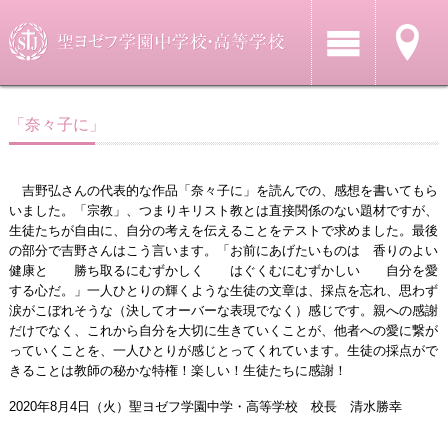
「奈々子に」
吉野弘さんの代表的な作品「奈々子に」を読んでの、感想を書いてもら
いました。「宗教」、つまりキリスト教とは直接関係のない題材ですが、
生徒たちが自由に、自分の考えを伝えることをテストで求めました。最後
の部分で吉野さんはこう言います。「お前にあげたいものは 香りのよい
健康と 勝ち取るにむずかしく はぐくむにむずかしい 自分を愛
する心だ。」一人ひとりの輝くような生徒の文章は、採点を忘れ、思わず
涙がこぼれそうな（決してオーバーな表現でなく）感じです。親への感謝
だけでなく、これから自分を大切に生きていくことが、他者への愛に繋が
っていくことを、一人ひとりが感じとってくれています。生徒の採点がで
きることは教師の秘かな特権！楽しい！生徒たちに感謝！
2020年8月4日（火）聖ヨゼフ学園中学・高等学校 校長 清水勝幸