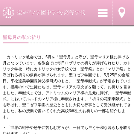
聖母月の私の祈り
カトリック教会では、5月を「聖母月」と呼び、聖母マリア様に捧げる
月となっています。各教会では毎日ロザリオの祈りが捧げられたり、カト
リック学校、特にカトリックの女子校では「聖母祭」とか「マリア祭」と
呼ばれる祈りの祭典が捧げられます。聖ヨゼフ学園でも、5月25日の金曜
日、平松達美学園長神父様司式のもと、「聖母奉献式」が予定されていま
す。授業の中で生徒たちは、聖母マリアの取次ぎを願って、お祈りを書き
ました。奉献式までは、アトリウムのマリア様の足元に捧げ、「聖母奉献
式」においてルルドのマリア様に奉献されます。「祈りの花束奉献式」と
も呼ばれ、聖ヨゼフ学園の歴史とともに大切な行事として受け継がれてき
ました。私の授業で書いてくれた高校3年生のお祈りの一部を紹介しま
す。
・「世界の戦争や紛争に苦しむ方々が、一日でも早く平和な暮らしを取り
戻せますように。」