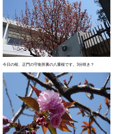
今日の桜、正門の守衛所裏の八重桜です。3分咲き？