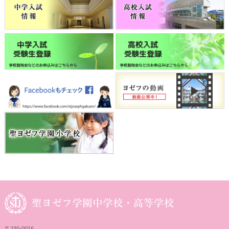
〒230-0016