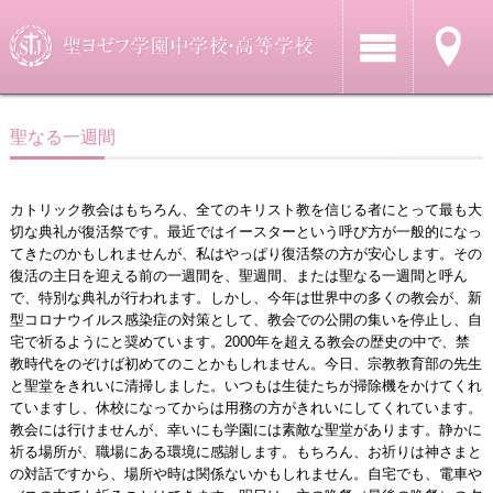
聖なる一週間
カトリック教会はもちろん、全てのキリスト教を信じる者にとって最も大
切な典礼が復活祭です。最近ではイースターという呼び方が一般的になっ
てきたのかもしれませんが、私はやっぱり復活祭の方が安心します。その
復活の主日を迎える前の一週間を、聖週間、または聖なる一週間と呼ん
で、特別な典礼が行われます。しかし、今年は世界中の多くの教会が、新
型コロナウイルス感染症の対策として、教会での公開の集いを停止し、自
宅で祈るようにと奨めています。2000年を超える教会の歴史の中で、禁
教時代をのぞけば初めてのことかもしれません。今日、宗教教育部の先生
と聖堂をきれいに清掃しました。いつもは生徒たちが掃除機をかけてくれ
ていますし、休校になってからは用務の方がきれいにしてくれています。
教会には行けませんが、幸いにも学園には素敵な聖堂があります。静かに
祈る場所が、職場にある環境に感謝します。もちろん、お祈りは神さまと
の対話ですから、場所や時は関係ないかもしれません。自宅でも、電車や