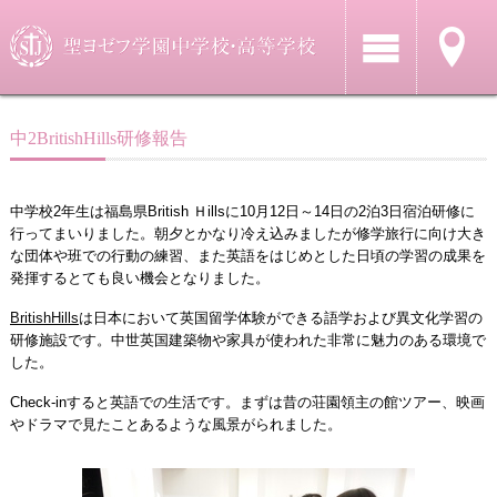
中2BritishHills研修報告
中学校2年生は福島県British Ｈillsに10月12日～14日の2泊3日宿泊研修に
行ってまいりました。朝夕とかなり冷え込みましたが修学旅行に向け大き
な団体や班での行動の練習、また英語をはじめとした日頃の学習の成果を
発揮するとても良い機会となりました。
BritishHills
は日本において英国留学体験ができる語学および異文化学習の
研修施設です。中世英国建築物や家具が使われた非常に魅力のある環境で
した。
Check-inすると英語での生活です。まずは昔の荘園領主の館ツアー、映画
やドラマで見たことあるような風景がられました。