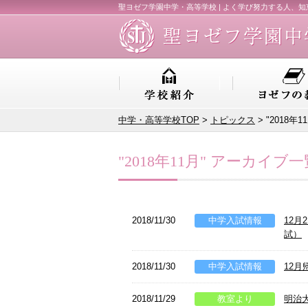
聖ヨゼフ学園中学・高等学校 | よく学び努力する人、
中学・高等学校TOP
>
トピックス
> "2018年
"2018年11月" アーカイブ一
2018/11/30
中学入試情報
12
試）
2018/11/30
中学入試情報
12
2018/11/29
教室より
明治