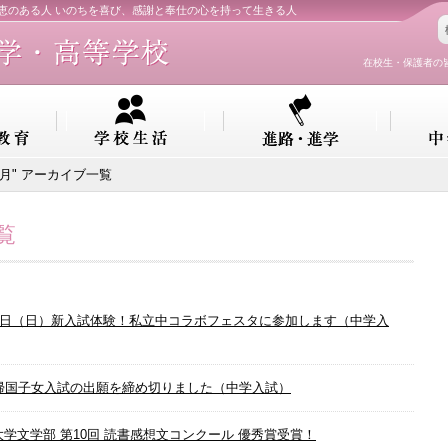
知恵のある人 いのちを喜び、感謝と奉仕の心を持って生きる人
在校生・保護者の
11月" アーカイブ一覧
覧
月2日（日）新入試体験！私立中コラボフェスタに参加します（中学入
月帰国子女入試の出願を締め切りました（中学入試）
大学文学部 第10回 読書感想文コンクール 優秀賞受賞！