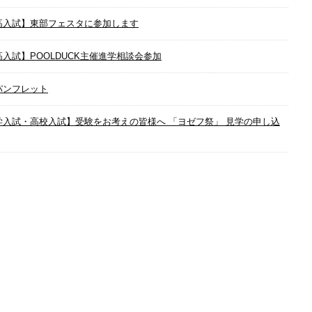
高入試】東部フェスタに参加します
入試】POOLDUCK主催進学相談会参加
パンフレット
学入試・高校入試】受験をお考えの皆様へ 「ヨゼフ祭」 見学の申し込