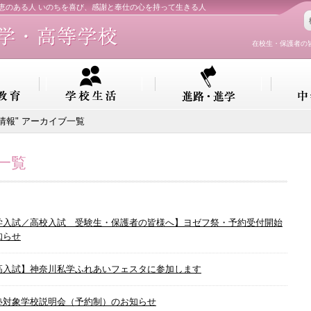
知恵のある人 いのちを喜び、感謝と奉仕の心を持って生きる人
在校生・保護者の
試情報" アーカイブ一覧
一覧
学入試／高校入試 受験生・保護者の皆様へ】ヨゼフ祭・予約受付開始
知らせ
高入試】神奈川私学ふれあいフェスタに参加します
塾対象学校説明会（予約制）のお知らせ