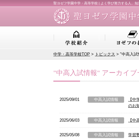
聖ヨゼフ学園中学・高等学校 | よく学び努力する人、
中学・高等学校TOP
>
トピックス
> "中高入
"中高入試情報" アーカイブ
2025/09/01
中高入試情報
【中
のお
2025/06/03
中高入試情報
【中
2025/05/08
中高入試情報
学習