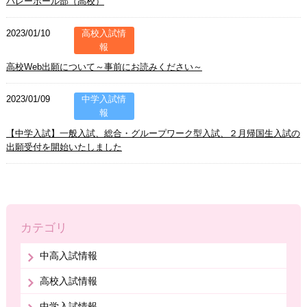
バレーボール部（高校）
2023/01/10
高校入試情
報
高校Web出願について～事前にお読みください～
2023/01/09
中学入試情
報
【中学入試】一般入試、総合・グループワーク型入試、２月帰国生入試の
出願受付を開始いたしました
カテゴリ
中高入試情報
高校入試情報
中学入試情報