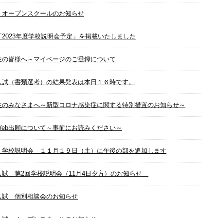
 オープンスクールのお知らせ
「2023年度学校説明会予定」を掲載いたしました
生の皆様へ～マイページのご登録について
入試（書類選考）の結果発表は本日１６時です。
生のみなさまへ～新型コロナ感染症に関する特別措置のお知らせ～
Web出願について～事前にお読みください～
 学校説明会 １１月１９日（土）に午後の部を追加します
入試 第2回学校説明会（11月4日夕方）のお知らせ
入試 個別相談会のお知らせ