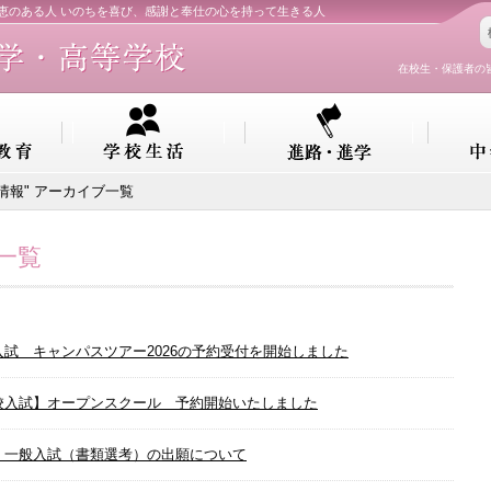
知恵のある人 いのちを喜び、感謝と奉仕の心を持って生きる人
在校生・保護者の
試情報" アーカイブ一覧
一覧
入試 キャンパスツアー2026の予約受付を開始しました
校入試】オープンスクール 予約開始いたしました
 一般入試（書類選考）の出願について