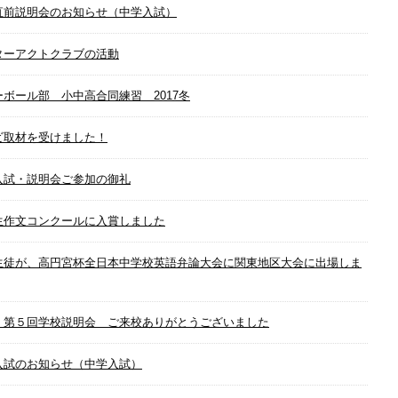
直前説明会のお知らせ（中学入試）
ターアクトクラブの活動
ーボール部 小中高合同練習 2017冬
ビ取材を受けました！
入試・説明会ご参加の御礼
生作文コンクールに入賞しました
生徒が、高円宮杯全日本中学校英語弁論大会に関東地区大会に出場しま
 第５回学校説明会 ご来校ありがとうございました
入試のお知らせ（中学入試）