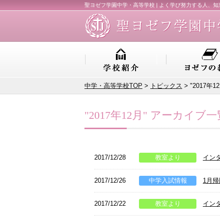
聖ヨゼフ学園中学・高等学校 | よく学び努力する人、
中学・高等学校TOP
>
トピックス
> "2017年
"2017年12月" アーカイブ一
2017/12/28
教室より
イン
2017/12/26
中学入試情報
1月
2017/12/22
教室より
イン