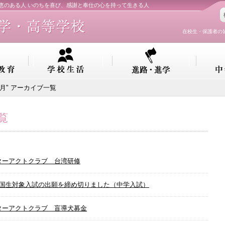
知恵のある人 いのちを喜び、感謝と奉仕の心を持って生きる人
在校生・保護者の
12月" アーカイブ一覧
覧
ターアクトクラブ 台湾研修
帰国生対象入試の出願を締め切りました（中学入試）
ターアクトクラブ 盲導犬募金