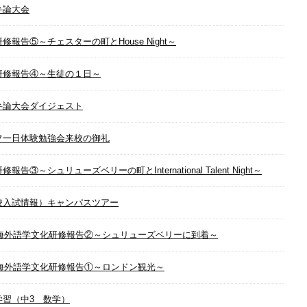
弁論大会
修報告⑤～チェスターの町とHouse Night～
研修報告④～生徒の１日～
弁論大会ダイジェスト
フ一日体験勉強会来校の御礼
修報告③～シュリューズベリーの町とInternational Talent Night～
校入試情報）キャンパスツアー
17海外語学文化研修報告②～シュリューズベリーに到着～
17海外語学文化研修報告①～ロンドン観光～
学習（中3 数学）