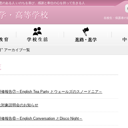
知恵のある人 いのちを喜び、感謝と奉仕の心を持って生きる人
在校生・保護者の
7月" アーカイブ一覧
覧
修報告⑦～English Tea Party とウェールズのスノードニア～
生対象説明会のお知らせ
報告⑥～English Conversation とDisco Night～