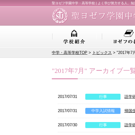
聖ヨゼフ学園中学・高等学校 | よく学び努力する人、
中学・高等学校TOP
>
トピックス
> "2017年
"2017年7月" アーカイブ一
2017/07/31
行事
語学研
2017/07/31
中学入試情報
帰国
2017/07/30
行事
語学研修