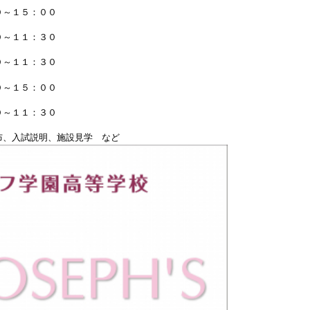
～１５：００
～１１：３０
～１１：３０
１５：００
１１：３０
、入試説明、施設見学 など