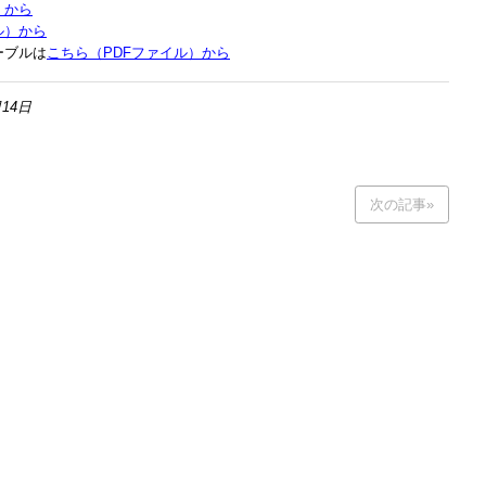
）から
ル）から
ーブルは
こちら（PDFファイル）から
14日
次の記事»