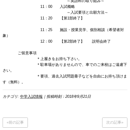
～英語科の取り組み～
11：00 入試概略
～入試要項と出願方法～
11：20 【第1部終了】
11：25 施設・授業見学、個別相談（希望者対
象）
12：00 【第2部終了】 説明会終了
ご留意事項
＊上履きをお持ち下さい。
＊駐車場がありませんので、車でのご来校はご遠慮下
さい。
＊要項、過去入試問題冊子などを自由にお持ち頂けま
す（無料）。
カテゴリ:
中学入試情報
｜投稿時刻：2018年9月21日
«前の記事
次の記事»