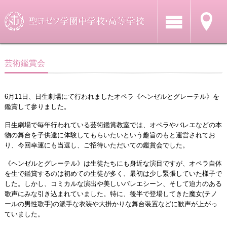
芸術鑑賞会
6月11日、日生劇場にて行われましたオペラ《ヘンゼルとグレーテル》を
鑑賞して参りました。
日生劇場で毎年行われている芸術鑑賞教室では、オペラやバレエなどの本
物の舞台を子供達に体験してもらいたいという趣旨のもと運営されてお
り、今回幸運にも当選し、ご招待いただいての鑑賞会でした。
《ヘンゼルとグレーテル》は生徒たちにも身近な演目ですが、オペラ自体
を生で鑑賞するのは初めての生徒が多く、最初は少し緊張していた様子で
した。しかし、コミカルな演出や美しいバレエシーン、そして迫力のある
歌声にみな引き込まれていました。特に、後半で登場してきた魔女(テノ
ールの男性歌手)の派手な衣装や大掛かりな舞台装置などに歓声が上がっ
ていました。