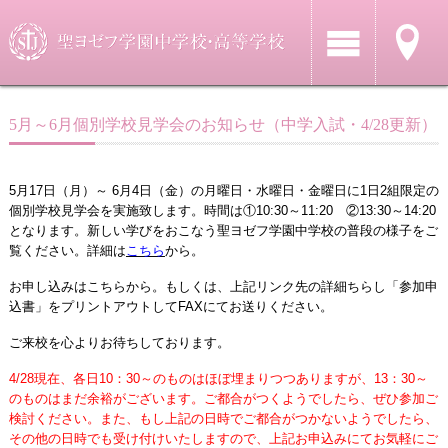
5月～6月個別学校見学会のお知らせ（中学入試・4/28更新）
5月17日（月）～ 6月4日（金）の月曜日・水曜日・金曜日に1日2組限定の
個別学校見学会を実施致します。時間は①10:30～11:20 ②13:30～14:
20
となります
。新しい学びをおこなう聖ヨゼフ学園中学校の普段の様子をご
覧ください。詳細は
こちら
から。
お申し込みは
こちら
から。もしくは、上記リンク先の詳細ちらし「参加申
込書」をプリントアウトしてFAXにてお送りください。
ご来校を心よりお待ちしております。
4/28現在、各日10：30～のものはほぼ埋まりつつありますが、13：30～
のものはまだ余裕がございます。ご都合がつくようでしたら、ぜひ参加ご
検討ください。また、もし上記の日時でご都合がつかないようでしたら、
その他の日時でも受け付けいたしますので、上記お申込みにてお気軽にご