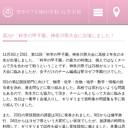
高2が「科学の甲子園」神奈川県大会に出場しました！
11月3日と23日、第11回「科学の甲子園」神奈川県大会に高校２年生の８
名が出場しました。「科学の甲子園」の最大の特徴は、個人ではなくチー
ムで力を合わせて戦うということです。神奈川県では21校がエントリーし
大会に臨みましたが、女子だけのチーム編成は聖ヨゼフ学園だけでした。
3日の筆記競技部門に向けて、物理・化学・生物・地学・数学・情報の担
当者を決め、過去問などに取り組みました。高校では習わないような問題
もあるので、先生方にも協力して頂き、チーム一丸となって大会に臨みま
した。当日は一番早く会場入りし、ギリギリまで資料集や問題集を手に取
り組んでいました。
また、23日の実技競技の課題は3日に発表されました。9日からは修学旅
行、24日からはヨゼフ祭という大変忙しい状況でしたが、放課後の時間を
利用して、ギリギリまで試作を繰り返し実技競技に備えました。本番は思