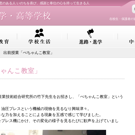
知恵のある人 いのちを喜び、感謝と奉仕の心を持って生きる人
在校生・保護者の
生 出前授業「ぺちゃんこ教室」
ちゃんこ教室」
、産業技術総合研究所の竹下先生をお招きし、「ぺちゃんこ教室」という
、油圧プレスという機械の現物を見るなり興味津々。
きな力を加えることによる現象を五感で感じて学びました。
をプレス機にかけ、その変化の様子を見るたびに歓声を上げていまし