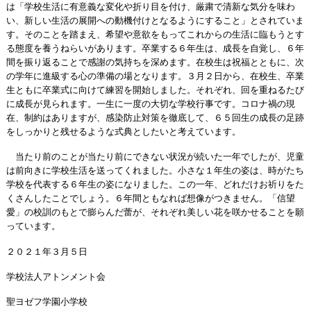
は「学校生活に有意義な変化や折り目を付け、厳粛で清新な気分を味わ
い、新しい生活の展開への動機付けとなるようにすること」とされていま
す。そのことを踏まえ、希望や意欲をもってこれからの生活に臨もうとす
る態度を養うねらいがあります。卒業する６年生は、成長を自覚し、６年
間を振り返ることで感謝の気持ちを深めます。在校生は祝福とともに、次
の学年に進級する心の準備の場となります。３月２日から、在校生、卒業
生ともに卒業式に向けて練習を開始しました。それぞれ、回を重ねるたび
に成長が見られます。一生に一度の大切な学校行事です。コロナ禍の現
在、制約はありますが、感染防止対策を徹底して、６５回生の成長の足跡
をしっかりと残せるような式典としたいと考えています。
当たり前のことが当たり前にできない状況が続いた一年でしたが、児童
は前向きに学校生活を送ってくれました。小さな１年生の姿は、時がたち
学校を代表する６年生の姿になりました。この一年、どれだけお祈りをた
くさんしたことでしょう。６年間ともなれば想像がつきません。「信望
愛」の校訓のもとで膨らんだ蕾が、それぞれ美しい花を咲かせることを願
っています。
２０２１年３月５日
学校法人アトンメント会
聖ヨゼフ学園小学校