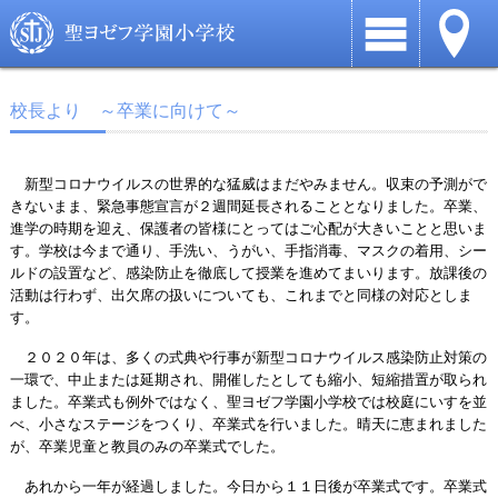
校長より ～卒業に向けて～
新型コロナウイルスの世界的な猛威はまだやみません。収束の予測がで
きないまま、緊急事態宣言が２週間延長されることとなりました。卒業、
進学の時期を迎え、保護者の皆様にとってはご心配が大きいことと思いま
す。学校は今まで通り、手洗い、うがい、手指消毒、マスクの着用、シー
ルドの設置など、感染防止を徹底して授業を進めてまいります。放課後の
活動は行わず、出欠席の扱いについても、これまでと同様の対応としま
す。
２０２０年は、多くの式典や行事が新型コロナウイルス感染防止対策の
一環で、中止または延期され、開催したとしても縮小、短縮措置が取られ
ました。卒業式も例外ではなく、聖ヨゼフ学園小学校では校庭にいすを並
べ、小さなステージをつくり、卒業式を行いました。晴天に恵まれました
が、卒業児童と教員のみの卒業式でした。
あれから一年が経過しました。今日から１１日後が卒業式です。卒業式