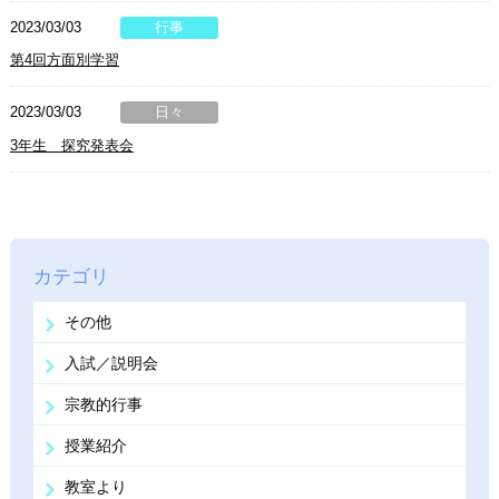
2023/03/03
行事
第4回方面別学習
2023/03/03
日々
3年生 探究発表会
カテゴリ
その他
入試／説明会
宗教的行事
授業紹介
教室より