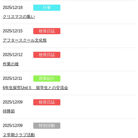
2025/12/18
行事
クリスマスの集い
2025/12/15
校長日誌
アフタースクール文化祭
2025/12/12
校長日誌
作業の後
2025/12/11
授業紹介
6年生探究Unit５ 留学生との交流会
2025/12/09
校長日誌
待降節
2025/12/09
特別活動
２学期クラブ活動