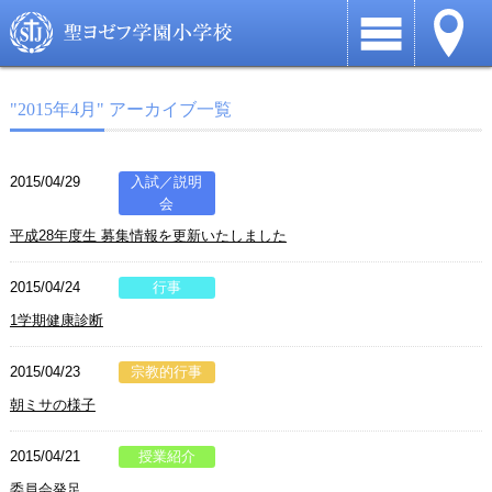
"2015年4月" アーカイブ一覧
2015/04/29
入試／説明
会
平成28年度生 募集情報を更新いたしました
2015/04/24
行事
1学期健康診断
2015/04/23
宗教的行事
朝ミサの様子
2015/04/21
授業紹介
委員会発足